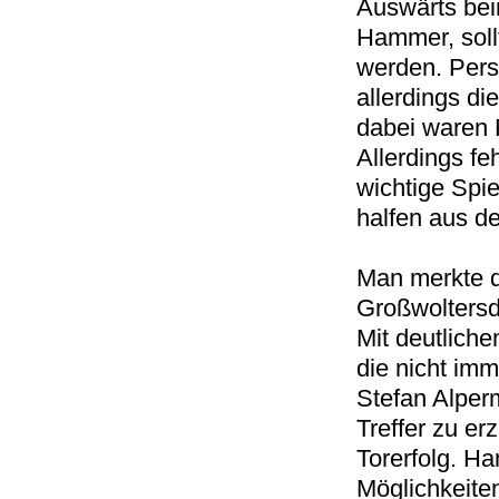
Auswärts bei
Hammer, sollt
werden. Perso
allerdings di
dabei waren 
Allerdings fe
wichtige Spi
halfen aus d
Man merkte d
Großwoltersdo
Mit deutlich
die nicht im
Stefan Alper
Treffer zu er
Torerfolg. H
Möglichkeiten