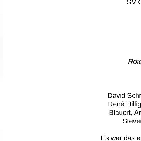
SV G
Rote
David Schm
René Hilli
Blauert, A
Steve
Es war das er