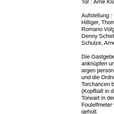
Tor : Arne Kl
Aufstellung 
Hilliger, Th
Romano Volgn
Denny Schief
Schulze, Arn
Die Gastgebe
anknüpfen un
argen persone
und die Ordn
Torchancen b
(Kopfball in 
Torwart in de
Foulelfmeter
geholt.