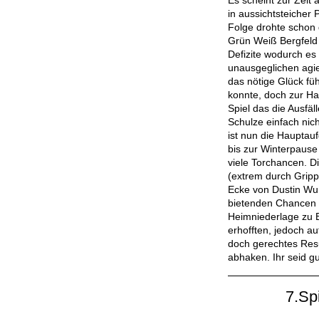
Es scheint zur Zeit
in aussichtsteicher 
Folge drohte schon 
Grün Weiß Bergfeld
Defizite wodurch es
unausgeglichen agi
das nötige Glück fü
konnte, doch zur Ha
Spiel das die Ausfäl
Schulze einfach nic
ist nun die Hauptau
bis zur Winterpause
viele Torchancen. Di
(extrem durch Gripp
Ecke von Dustin Wun
bietenden Chancen l
Heimniederlage zu B
erhofften, jedoch a
doch gerechtes Resu
abhaken. Ihr seid g
7.Sp