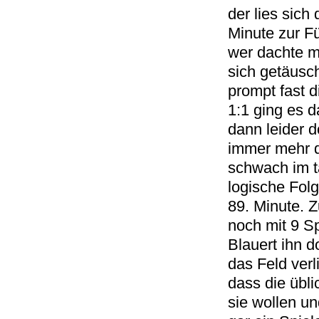
der lies sich
Minute zur Fü
wer dachte m
sich getäusch
prompt fast d
1:1 ging es 
dann leider d
immer mehr d
schwach im t
logische Fol
89. Minute. 
noch mit 9 S
Blauert ihn 
das Feld verl
dass die übl
sie wollen un