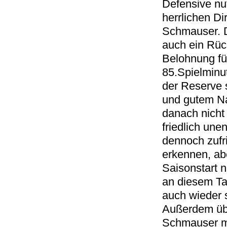
Defensive nut
herrlichen D
Schmauser. D
auch ein Rüc
Belohnung für
85.Spielminu
der Reserve s
und gutem Na
danach nicht
friedlich une
dennoch zufr
erkennen, ab
Saisonstart 
an diesem Ta
auch wieder 
Außerdem übe
Schmauser mi