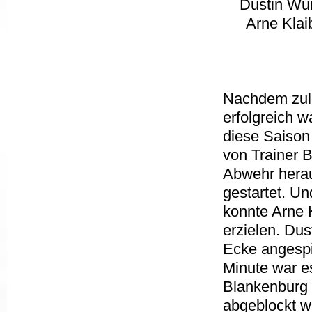
Dustin Wun
Arne Klai
Nachdem zule
erfolgreich 
diese Saison
von Trainer 
Abwehr herau
gestartet. U
konnte Arne K
erzielen. Dus
Ecke angespie
Minute war es
Blankenburg 
abgeblockt w