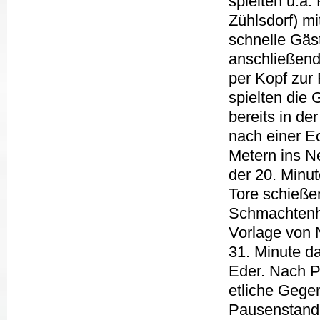
spielten u.a
Zühlsdorf) m
schnelle Gäs
anschließend
per Kopf zur
spielten die 
bereits in de
nach einer Ec
Metern ins Ne
der 20. Minut
Tore schießen
Schmachtenha
Vorlage von N
31. Minute da
Eder. Nach P
etliche Gege
Pausenstand.