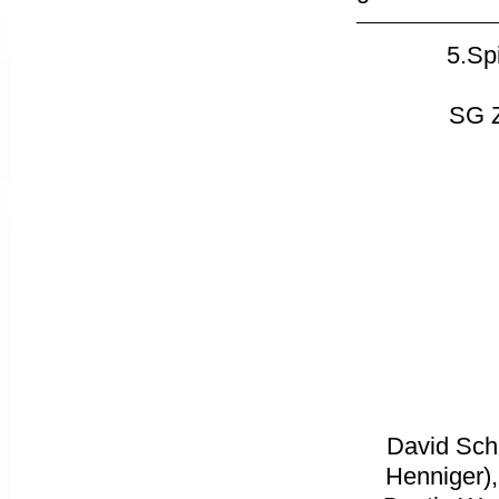
5.Sp
SG Z
David Sch
Henniger),