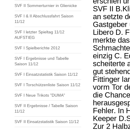
erschien un
SVF II Sommerturnier in Glienicke
SVF II B.Kl
an setzte 
SVF I & II Abschlussfahrt Saison
11/12
Gastgeber 
Libero D. F
SVF I letzter Spieltag 11/12
AUFSTIEG
merkte das
Schmachten
SVF I Spielberichte 2012
einzig C. E
SVF I Ergebnisse und Tabelle
scheiterte 
Saison 11/12
gut stehen
SVF I Einsatzstatistik Saison 11/12
Fittinger l
SVF I Torschützenliste Saison 11/12
vorm Tor d
die Chancen
SVF I Neue Trikots "DUMA"
herausgespi
SVF II Ergebnisse / Tabelle Saison
Fehler. In
11/12
Keeper D.S
SVF II Einsatzstatistik Saison 11/12
Zur 2 Halb