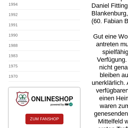
1994
Daniel Fitti
Blankenburg,
1992
(60. Fabian B
1991
1990
Gut eine Wo
antreten mu
1988
spielfähi
1983
Verfügung.
1975
nicht gena
bleiben a
1970
unerklärlich.
verfügbaren
einen Hei
waren zum
genesenden 
ZUM FANSHOP
Mittelfeld