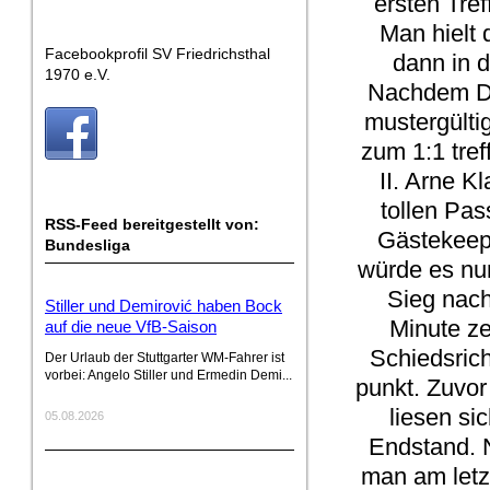
ersten Tref
Man hielt 
Facebookprofil SV Friedrichsthal
dann in d
1970 e.V.
Nachdem Du
mustergültig
zum 1:1 tre
II. Arne K
tollen Pas
RSS-Feed bereitgestellt von:
Gästekeep
Bundesliga
würde es nu
Sieg nach
Stiller und Demirović haben Bock
Minute ze
auf die neue VfB-Saison
Schiedsrich
Der Urlaub der Stuttgarter WM-Fahrer ist
vorbei: Angelo Stiller und Ermedin Demi...
punkt. Zuvor
liesen si
05.08.2026
Endstand. N
man am letz