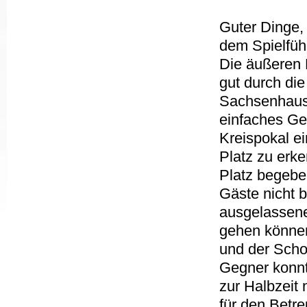
Guter Dinge, 
dem Spielführ
Die äußeren 
gut durch di
Sachsenhause
einfaches Ge
Kreispokal e
Platz zu erke
Platz begebe
Gäste nicht 
ausgelassene
gehen können
und der Scho
Gegner konnt
zur Halbzeit 
für den Betre