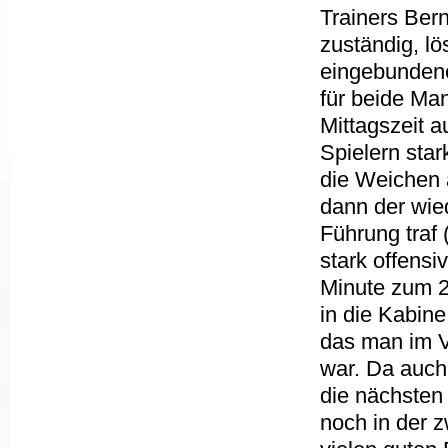
Trainers Ber
zuständig, lö
eingebundene
für beide Ma
Mittagszeit 
Spielern star
die Weichen 
dann der wied
Führung traf 
stark offensi
Minute zum 2
in die Kabin
das man im V
war. Da auch 
die nächsten
noch in der 