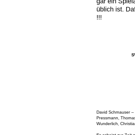
gar ein Spiel
üblich ist. 
!!!
S
David Schmauser – M
Pressmann, Thomas W
Wunderlich, Christi