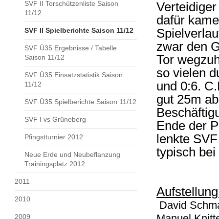
SVF II Torschützenliste Saison
Verteidige
11/12
dafür kame
SVF II Spielberichte Saison 11/12
Spielverlau
zwar den G
SVF Ü35 Ergebnisse / Tabelle
Tor wegzuh
Saison 11/12
so vielen d
SVF Ü35 Einsatzstatistik Saison
und 0:6. C
11/12
gut 25m ab
SVF Ü35 Spielberichte Saison 11/12
Beschäftig
SVF I vs Grüneberg
Ende der P
lenkte SVF 
Pfingstturnier 2012
typisch bei
Neue Erde und Neubeflanzung
Trainingsplatz 2012
2011
Aufstellung
2010
David Schma
Manuel Knitte
2009