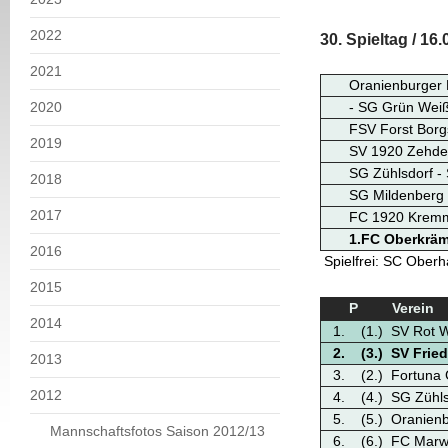
2022
30. Spieltag / 16
2021
Oranienburger F
2020
- SG Grün Wei
FSV Forst Borgs
2019
SV 1920 Zehden
SG Zühlsdorf -
2018
SG Mildenberg 
2017
FC 1920 Kremme
1.FC Oberkräme
2016
Spielfrei: SC Oberha
2015
P
Verein
2014
1.
(1.)
SV Rot W
2.
(3.)
SV Fried
2013
3.
(2.)
Fortuna
2012
4.
(4.)
SG Zühls
5.
(5.)
Oranienb
Mannschaftsfotos Saison 2012/13
6.
(6.)
FC Marw