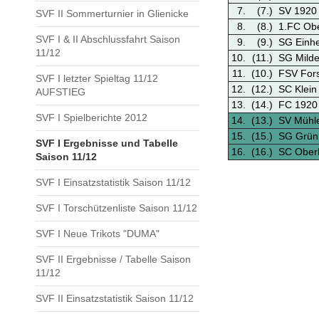
7.
(7.)
SV 1920 
SVF II Sommerturnier in Glienicke
8.
(8.)
1.FC Ob
SVF I & II Abschlussfahrt Saison
9.
(9.)
SG Einhe
11/12
10.
(11.)
SG Milde
11.
(10.)
FSV Fors
SVF I letzter Spieltag 11/12
12.
(12.)
SC Klein
AUFSTIEG
13.
(14.)
FC 1920
SVF I Spielberichte 2012
14.
(13.)
SV Mühle
15.
(15.)
SG Grün
SVF I Ergebnisse und Tabelle
16.
(16.)
SC Oberh
Saison 11/12
SVF I Einsatzstatistik Saison 11/12
SVF I Torschützenliste Saison 11/12
SVF I Neue Trikots "DUMA"
SVF II Ergebnisse / Tabelle Saison
11/12
SVF II Einsatzstatistik Saison 11/12