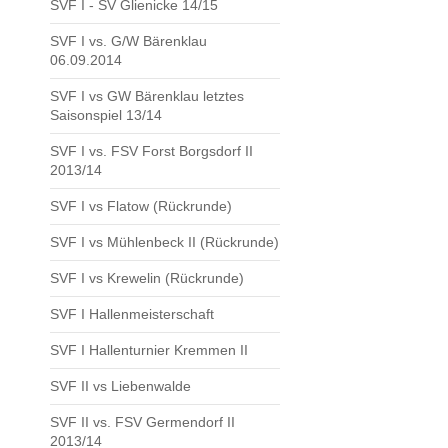
SVF I - SV Glienicke 14/15
SVF I vs. G/W Bärenklau
06.09.2014
SVF I vs GW Bärenklau letztes
Saisonspiel 13/14
SVF I vs. FSV Forst Borgsdorf II
2013/14
SVF I vs Flatow (Rückrunde)
SVF I vs Mühlenbeck II (Rückrunde)
SVF I vs Krewelin (Rückrunde)
SVF I Hallenmeisterschaft
SVF I Hallenturnier Kremmen II
SVF II vs Liebenwalde
SVF II vs. FSV Germendorf II
2013/14