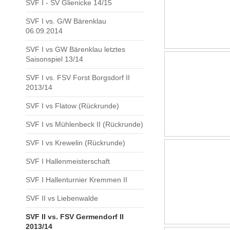
SVF I - SV Glienicke 14/15
SVF I vs. G/W Bärenklau
06.09.2014
SVF I vs GW Bärenklau letztes
Saisonspiel 13/14
SVF I vs. FSV Forst Borgsdorf II
2013/14
SVF I vs Flatow (Rückrunde)
SVF I vs Mühlenbeck II (Rückrunde)
SVF I vs Krewelin (Rückrunde)
SVF I Hallenmeisterschaft
SVF I Hallenturnier Kremmen II
SVF II vs Liebenwalde
SVF II vs. FSV Germendorf II
2013/14