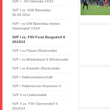
SVF I - SV Glienicke 14/15
SVF I vs. G/W Bärenklau
06.09.2014
SVF I vs GW Bärenklau letztes
Saisonspiel 13/14
SVF I vs. FSV Forst Borgsdorf II
2013/14
SVF I vs Flatow (Rückrunde)
SVF I vs Mühlenbeck II (Rückrunde)
SVF I vs Krewelin (Rückrunde)
SVF I Hallenmeisterschaft
SVF I Hallenturnier Kremmen II
SVF II vs Liebenwalde
SVF II vs. FSV Germendorf II
2013/14