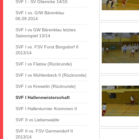
SVF I - SV Glienicke 14/15
SVF I vs. G/W Bärenklau
06.09.2014
SVF I vs GW Bärenklau letztes
Saisonspiel 13/14
SVF I vs. FSV Forst Borgsdorf II
2013/14
SVF I vs Flatow (Rückrunde)
SVF I vs Mühlenbeck II (Rückrunde)
SVF I vs Krewelin (Rückrunde)
SVF I Hallenmeisterschaft
SVF I Hallenturnier Kremmen II
SVF II vs Liebenwalde
SVF II vs. FSV Germendorf II
2013/14