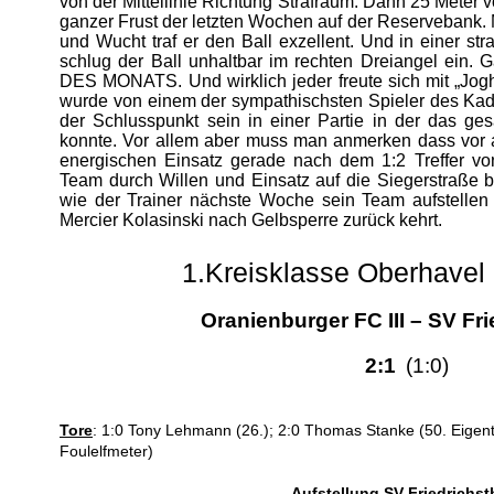
von der Mittellinie Richtung Strafraum. Dann 25 Meter v
ganzer Frust der letzten Wochen auf der Reservebank
und Wucht traf er den Ball exzellent. Und in einer st
schlug der Ball unhaltbar im rechten Dreiangel ein.
DES MONATS. Und wirklich jeder freute sich mit „Joghu
wurde von einem der sympathischsten Spieler des Kader
der Schlusspunkt sein in einer Partie in der das g
konnte. Vor allem aber muss man anmerken dass vor 
energischen Einsatz gerade nach dem 1:2 Treffer von
Team durch Willen und Einsatz auf die Siegerstraße
wie der Trainer nächste Woche sein Team aufstellen
Mercier Kolasinski nach Gelbsperre zurück kehrt.
1.Kreisklasse Oberhavel 
Oranienburger FC III – SV Fr
2:1
(1:0)
Tore
: 1:0 Tony Lehmann (26.); 2:0 Thomas Stanke (50. Eigento
Foulelfmeter)
Aufstellung SV Friedrichsth