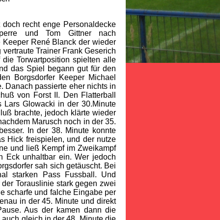
zt doch recht enge Personaldecke
sperre und Tom Gittner nach
e Keeper René Blanck der wieder
 vertraute Trainer Frank Geserich
ie Torwartposition spielten alle
nd das Spiel begann gut für den
den Borgsdorfer Keeper Michael
e. Danach passierte eher nichts in
uß von Forst II. Den Flatterball
 Lars Glowacki in der 30.Minute
uß brachte, jedoch klärte wieder
 nachdem Marusch noch in der 35.
besser. In der 38. Minute konnte
 Hick freispielen, und der nutze
tine und ließ Kempf im Zweikampf
en Eck unhaltbar ein. Wer jedoch
rgsdorfer sah sich getäuscht. Bei
hal starken Pass Fussball. Und
der Torauslinie stark gegen zwei
ie scharfe und falche Eingabe per
enau in der 45. Minute und direkt
r Pause. Aus der kamen dann die
auch gleich in der 48. Minute die