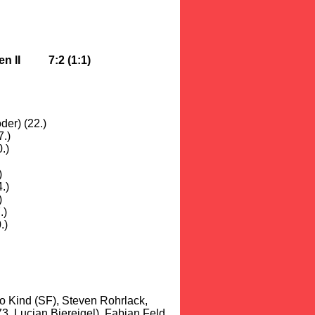
lten II 7:2 (1:1)
der) (22.)
.)
.)
)
.)
)
.)
.)
no Kind (SF), Steven Rohrlack,
. Lucian Biereigel), Fabian Feld