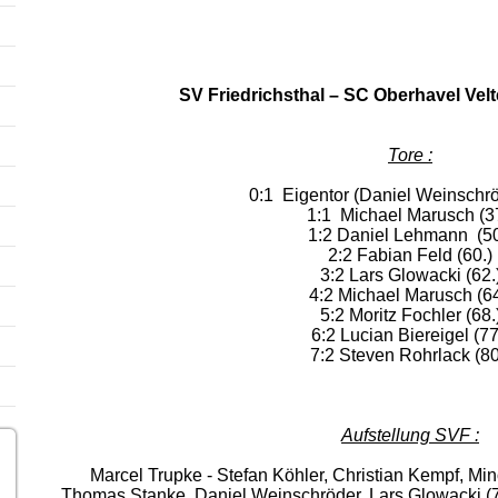
SV Friedrichsthal – SC Oberhavel Ve
Tore :
0:1 Eigentor (Daniel Weinschrö
1:1 Michael Marusch (37
1:2 Daniel Lehmann (50
2:2 Fabian Feld (60.)
3:2 Lars Glowacki (62.
4:2 Michael Marusch (64
5:2 Moritz Fochler (68.
6:2 Lucian Biereigel (77
7:2 Steven Rohrlack (80
Aufstellung SVF :
Marcel Trupke - Stefan Köhler, Christian Kempf, Mi
Thomas Stanke, Daniel Weinschröder, Lars Glowacki (73