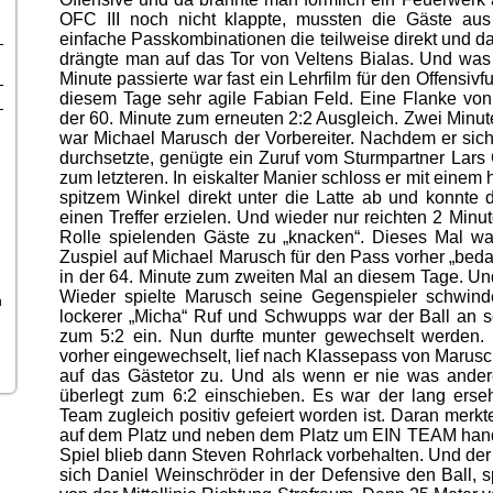
OFC III noch nicht klappte, mussten die Gäste aus
einfache Passkombinationen die teilweise direkt und d
drängte man auf das Tor von Veltens Bialas. Und was
Minute passierte war fast ein Lehrfilm für den Offensiv
diesem Tage sehr agile Fabian Feld. Eine Flanke von
der 60. Minute zum erneuten 2:2 Ausgleich. Zwei Minut
war Michael Marusch der Vorbereiter. Nachdem er sic
durchsetzte, genügte ein Zuruf vom Sturmpartner Lars 
zum letzteren. In eiskalter Manier schloss er mit einem
spitzem Winkel direkt unter die Latte ab und konnte 
einen Treffer erzielen. Und wieder nur reichten 2 Minu
Rolle spielenden Gäste zu „knacken“. Dieses Mal wa
Zuspiel auf Michael Marusch für den Pass vorher „bed
in der 64. Minute zum zweiten Mal an diesem Tage. Und
Wieder spielte Marusch seine Gegenspieler schwinde
n
lockerer „Micha“ Ruf und Schwupps war der Ball an s
zum 5:2 ein. Nun durfte munter gewechselt werden. L
vorher eingewechselt, lief nach Klassepass von Marusc
auf das Gästetor zu. Und als wenn er nie was ande
überlegt zum 6:2 einschieben. Es war der lang erseh
Team zugleich positiv gefeiert worden ist. Daran merk
auf dem Platz und neben dem Platz um EIN TEAM hand
Spiel blieb dann Steven Rohrlack vorbehalten. Und der h
sich Daniel Weinschröder in der Defensive den Ball, spi