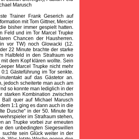
Michael Marusch
te Trainer Frank Geserich auf
ormation mit Tom Gittner, Mercier
ie bisher immer gespielt hatten.
an Feld und im Tor Marcel Trupke
laren Chancen der Hausherren.
in vor TW) noch Glowacki (12.
 der 22 Minute brachte der starke
m Halbfeld in den Strafraum wo
mit dem Kopf klären wollte. Sein
 Keeper Marcel Trupke nicht mehr
r 0:1 Gästeführung im Tor senkte.
inutentakt auf das Gästetor an.
n, jedoch scheiterte man auch am
nd so konnte man lediglich in der
ehr starken Kombination zwischen
n Ball quer auf Michael Marusch
 dem 1:1 ging es dann auch in die
e Dusche“ in der 50. Minute für
wehrspieler im Strafraum stehen,
en an Trupke vorbei zur erneuten
e den unbedingten Siegeswillen
suchte sein Glück weiter in der
 ab. Was letzte Woche gegen den