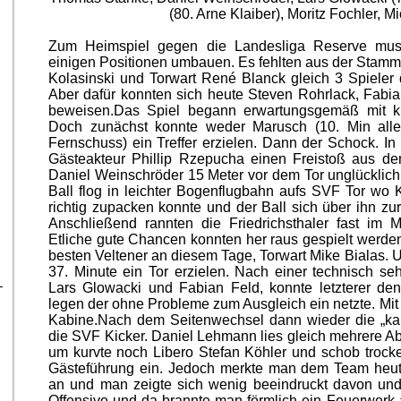
(80. Arne Klaiber), Moritz Fochler, 
Zum Heimspiel gegen die Landesliga Reserve muss
einigen Positionen umbauen. Es fehlten aus der Stammf
Kolasinski und Torwart René Blanck gleich 3 Spieler d
Aber dafür konnten sich heute Steven Rohrlack, Fabi
beweisen.Das Spiel begann erwartungsgemäß mit k
Doch zunächst konnte weder Marusch (10. Min alle
Fernschuss) ein Treffer erzielen. Dann der Schock. In
Gästeakteur Phillip Rzepucha einen Freistoß aus de
Daniel Weinschröder 15 Meter vor dem Tor unglücklich 
Ball flog in leichter Bogenflugbahn aufs SVF Tor wo
richtig zupacken konnte und der Ball sich über ihn zu
Anschließend rannten die Friedrichsthaler fast im M
Etliche gute Chancen konnten her raus gespielt werde
besten Veltener an diesem Tage, Torwart Mike Bialas. U
37. Minute ein Tor erzielen. Nach einer technisch s
Lars Glowacki und Fabian Feld, konnte letzterer de
legen der ohne Probleme zum Ausgleich ein netzte. Mit
Kabine.Nach dem Seitenwechsel dann wieder die „kalt
die SVF Kicker. Daniel Lehmann lies gleich mehrere Ab
um kurvte noch Libero Stefan Köhler und schob trock
Gästeführung ein. Jedoch merkte man dem Team heut
an und man zeigte sich wenig beeindruckt davon und 
Offensive und da brannte man förmlich ein Feuerwerk