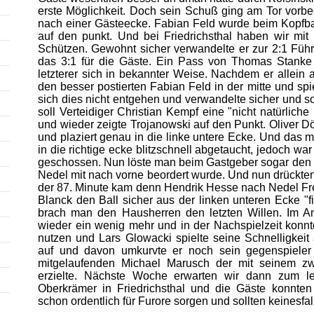
erste Möglichkeit. Doch sein Schuß ging am Tor vorbei.
nach einer Gästeecke. Fabian Feld wurde beim Kopfbal
auf den punkt. Und bei Friedrichsthal haben wir mit
Schützen. Gewohnt sicher verwandelte er zur 2:1 Füh
das 3:1 für die Gäste. Ein Pass von Thomas Stanke 
letzterer sich in bekannter Weise. Nachdem er allein au
den besser postierten Fabian Feld in der mitte und spie
sich dies nicht entgehen und verwandelte sicher und s
soll Verteidiger Christian Kempf eine "nicht natürl
und wieder zeigte Trojanowski auf den Punkt. Oliver Döl
und plaziert genau in die linke untere Ecke. Und das 
in die richtige ecke blitzschnell abgetaucht, jedoch wa
geschossen. Nun löste man beim Gastgeber sogar den 
Nedel mit nach vorne beordert wurde. Und nun drückten 
der 87. Minute kam denn Hendrik Hesse nach Nedel Fr
Blanck den Ball sicher aus der linken unteren Ecke "
brach man den Hausherren den letzten Willen. Im An
wieder ein wenig mehr und in der Nachspielzeit kon
nutzen und Lars Glowacki spielte seine Schnelligkei
auf und davon umkurvte er noch sein gegenspieler
mitgelaufenden Michael Marusch der mit seinem zw
erzielte. Nächste Woche erwarten wir dann zum le
Oberkrämer in Friedrichsthal und die Gäste konnten 
schon ordentlich für Furore sorgen und sollten keinesfa