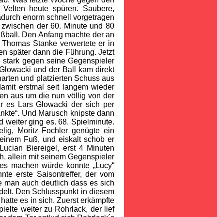
 Velten heute spüren. Saubere,
adurch enorm schnell vorgetragen
 zwischen der 60. Minute und 80
fußball. Den Anfang machte der an
 Thomas Stanke verwertete er in
en später dann die Führung. Jetzt
h stark gegen seine Gegenspieler
Glowacki und der Ball kam direkt
 harten und platzierten Schuss aus
damit erstmal seit langem wieder
ten aus um die nun völlig von der
r es Lars Glowacki der sich per
ankte“. Und Marusch knipste dann
 weiter ging es. 68. Spielminute.
lig, Moritz Fochler genügte ein
einem Fuß, und eiskalt schob er
ucian Biereigel, erst 4 Minuten
h, allein mit seinem Gegenspieler
res machen würde konnte „Lucy“
nte erste Saisontreffer, der vom
te man auch deutlich dass es sich
elt. Den Schlusspunkt in diesem
atte es in sich. Zuerst erkämpfte
elte weiter zu Rohrlack, der lief