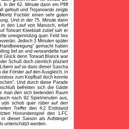
 In der 62. Minute dann ein Pfiff
l gefoult und Trojanowski zeigte
 Moritz Fochler einen sehr guten
rung. Und in der 75. Minute dann
in den Lauf von Marusch, erlief
f Torwart Kleeblatt zulief sah er
lte uneigennützig quer. Feld lies
ouverän. Jedoch 3 Minuten später
iche Handbewegung" gemacht haben
ling lief an und verwandelte hart
mit Glück denn Torwart Blanck war
r der Schuß doch ziemlich plaziert
Libero auf so dass dieser Sascha
die Förster auf den Ausgleich, in
eistoss zum Kopfball doch konnte
fischen". Und durch diese Parade
schluß befreiten sich die Gäste
nte man den sich bietenden Raum
t auch nach 92 Spielminuten aus,
 udn schob quer rüber auf den
eiten Treffer den 4:2 Endstand
tzten Hinrundenspiel den 1.FC
in dieser Saison als Aufsteiger
lls unterschätzt werden.