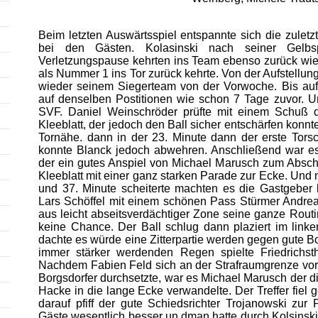
Beim letzten Auswärtsspiel entspannte sich die zulet
bei den Gästen. Kolasinski nach seiner Gelb
Verletzungspause kehrten ins Team ebenso zurück wi
als Nummer 1 ins Tor zurück kehrte. Von der Aufstellung
wieder seinem Siegerteam von der Vorwoche. Bis auf d
auf denselben Postitionen wie schon 7 Tage zuvor. U
SVF. Daniel Weinschröder prüfte mit einem Schuß 
Kleeblatt, der jedoch den Ball sicher entschärfen konnt
Tornähe. dann in der 23. Minute dann der erste Torsch
konnte Blanck jedoch abwehren. Anschließend war es
der ein gutes Anspiel von Michael Marusch zum Abschl
Kleeblatt mit einer ganz starken Parade zur Ecke. Und
und 37. Minute scheiterte machten es die Gastgeber 
Lars Schöffel mit einem schönen Pass Stürmer Andreas
aus leicht abseitsverdächtiger Zone seine ganze Rou
keine Chance. Der Ball schlug dann plaziert im link
dachte es würde eine Zitterpartie werden gegen gute Bo
immer stärker werdenden Regen spielte Friedrichst
Nachdem Fabien Feld sich an der Strafraumgrenze vor 
Borgsdorfer durchsetzte, war es Michael Marusch der d
Hacke in die lange Ecke verwandelte. Der Treffer fiel g
darauf pfiff der gute Schiedsrichter Trojanowski zu
Gäste wesentlich besser un dman hatte durch Kolsinski 