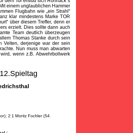
or dem Tor entlud sich Rohrlack´s
. Mit einem unglaublichen Hammer
rammen Flugbahn wie „ein Strahl“
 Ganz klar mindestens Marke TOR
rt“ über diesem Treffer, denn er
s erzielt. Dies sollte dann auch
esamte Team deutlich überzeugen
allem Thomas Stanke durch sein
 Velten, derjenige war der sein
 brachte. Nun muss man abwarten
 wird, wenn z.B. Abwehrbollwerk
12.Spieltag
iedrichsthal
r); 2:1 Moritz Fochler (54.
al :