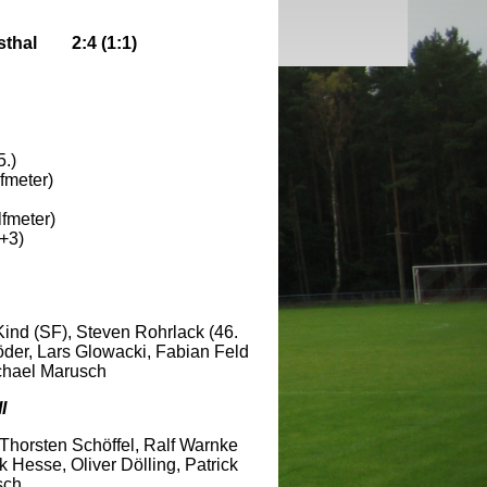
hsthal 2:4 (1:1)
.)
lfmeter)
lfmeter)
+3)
Kind (SF), Steven Rohrlack (46.
der, Lars Glowacki, Fabian Feld
ichael Marusch
I
Thorsten Schöffel, Ralf Warnke
k Hesse, Oliver Dölling, Patrick
sch