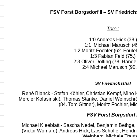
FSV Forst Borgsdorf II – SV Friedric
Tore :
1:0 Andreas Hick (38.)
1:1 Michael Marusch (45
1:2 Moritz Fochler (62. Foule
1:3 Fabian Feld (75.)
2:3 Oliver Dölling (78. Hande
2:4 Michael Marusch (90.
SV Friedrichsthal
René Blanck - Stefan Köhler, Christian Kempf, Mino 
Mercier Kolasinski), Thomas Stanke, Daniel Weinschrö
(84. Tom Gittner), Moritz Fochler, M
FSV Forst Borgsdorf I
Michael Kleeblatt - Sascha Nedel, Benjamin Bethge, 
(Victor Wornard), Andreas Hick, Lars Schöffel, Hendri
Weinberg, Michele Traut