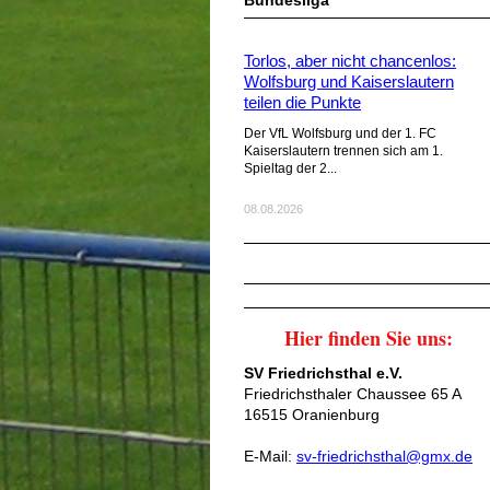
Bundesliga
Torlos, aber nicht chancenlos:
Wolfsburg und Kaiserslautern
teilen die Punkte
Der VfL Wolfsburg und der 1. FC
Kaiserslautern trennen sich am 1.
Spieltag der 2...
08.08.2026
Hier finden Sie uns:
SV Friedrichsthal e.V.
Friedrichsthaler Chaussee 65 A
16515 Oranienburg
E-Mail:
sv-friedrichsthal@gmx.de